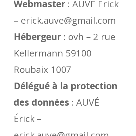
Webmaster
: AUVÉ Érick
– erick.auve@gmail.com
Hébergeur
: ovh – 2 rue
Kellermann 59100
Roubaix 1007
Délégué à la protection
des données
: AUVÉ
Érick –
erick.auve@gmail.com