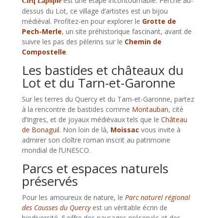
est une étape incontournable. Perché au-
Cirq Lapopie
dessus du Lot, ce village d’artistes est un bijou
médiéval. Profitez-en pour explorer le
Grotte de
Pech-Merle
, un site préhistorique fascinant, avant de
suivre les pas des pèlerins sur le
Chemin de
Compostelle
.
Les bastides et châteaux du
Lot et du Tarn-et-Garonne
Sur les terres du Quercy et du Tarn-et-Garonne, partez
à la rencontre de bastides comme
Montauban
, cité
d’Ingres, et de joyaux médiévaux tels que le
Château
de Bonaguil
. Non loin de là,
Moissac
vous invite à
admirer son cloître roman inscrit au patrimoine
mondial de l’UNESCO.
Parcs et espaces naturels
préservés
Pour les amoureux de nature, le
Parc naturel régional
des Causses du Quercy
est un véritable écrin de
biodiversité. Il offre des paysages préservés et des