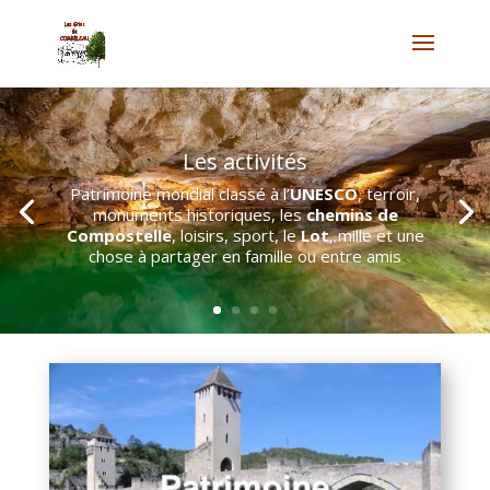
Les activités
Quercy
Dordogne
AOC du
Patrimoine mondial classé à l’
UNESCO
, terroir,
Quercy
Cahors AOC
monuments historiques, les
chemins de
truffes de Lalbenque
les melons
Compostelle
, loisirs, sport, le
Lot
, mille et une
du Quercy Blanc
chose à partager en famille ou entre amis
recettes